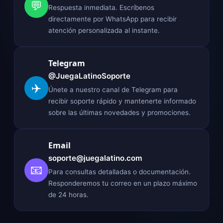
💬
Respuesta inmediata. Escríbenos
directamente por WhatsApp para recibir
atención personalizada al instante.
Telegram
@JuegaLatinoSoporte
✈️
Únete a nuestro canal de Telegram para
recibir soporte rápido y mantenerte informado
sobre las últimas novedades y promociones.
Email
soporte@juegalatino.com
📧
Para consultas detalladas o documentación.
Responderemos tu correo en un plazo máximo
de 24 horas.