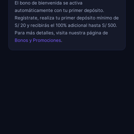
El bono de bienvenida se activa
automáticamente con tu primer depósito.
Regístrate, realiza tu primer depósito mínimo de
S/ 20 y recibirás el 100% adicional hasta S/ 500.
Para más detalles, visita nuestra página de
Bonos y Promociones
.