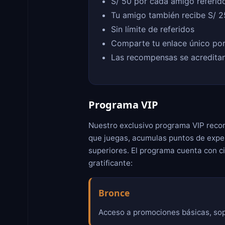
S/ 50 por cada amigo referid
Tu amigo también recibe S/ 2
Sin límite de referidos
Comparte tu enlace único por
Las recompensas se acredita
Programa VIP
Nuestro exclusivo programa VIP recom
que juegas, acumulas puntos de exper
superiores. El programa cuenta con c
gratificante:
Bronce
Acceso a promociones básicas, sop