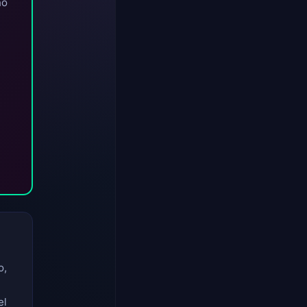
no
o,
el