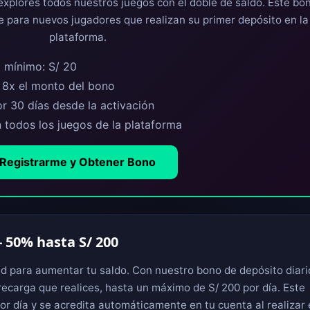
xplores todos nuestros juegos con el doble de saldo. Este bo
e para nuevos jugadores que realizan su primer depósito en la
plataforma.
 mínimo: S/ 20
: 8x el monto del bono
or 30 días desde la activación
n todos los juegos de la plataforma
Registrarme y Obtener Bono
- 50% hasta S/ 200
d para aumentar tu saldo. Con nuestro bono de depósito diari
recarga que realices, hasta un máximo de S/ 200 por día. Este
r día y se acredita automáticamente en tu cuenta al realizar 