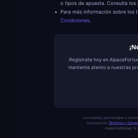
o tipos de apuesta. Consulta los
Para más información sobre los t
Condiciones
.
¡N
Regístrate hoy en
AlpacaFortu
mantente atento a nuestras pr
Los montos, porcentajes y condic
Consulta los
Términos y Condi
responsabilidad. Si 