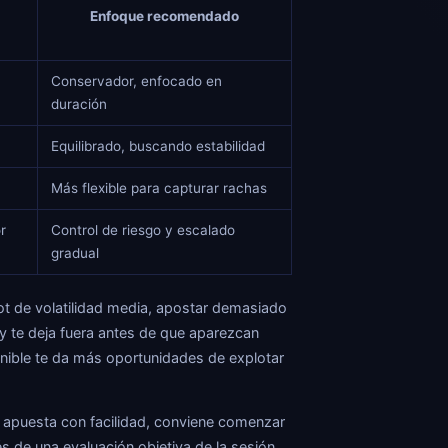
Enfoque recomendado
Conservador, enfocado en
duración
Equilibrado, buscando estabilidad
Más flexible para capturar rachas
r
Control de riesgo y escalado
gradual
lot de volatilidad media, apostar demasiado
y te deja fuera antes de que aparezcan
nible te da más oportunidades de explotar
 apuesta con facilidad, conviene comenzar
s de una evaluación objetiva de la sesión.