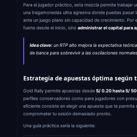
Para el jugador práctico, esta mezcla permite trabajar u
una tragamonedas ultra agresiva donde puedas pasar l
ante un juego plano sin capacidad de crecimiento. Por 
fuerte desde el inicio, sino
administrar el capital para
Idea clave:
un RTP alto mejora la expectativa teórica
de banca para sobrevivir a las oscilaciones normales
Estrategia de apuestas óptima según t
Gold Rally permite apuestas desde
S/ 0.20 hasta S/ 5
perfiles conservadores como para jugadores con presu
eficiente consiste en elegir una apuesta que te permita
comprometer tu sesión demasiado pronto.
Una guía práctica sería la siguiente: