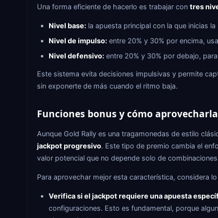
Una forma eficiente de hacerlo es trabajar con
tres niv
Nivel base:
la apuesta principal con la que inicias la
Nivel de impulso:
entre 20% y 30% por encima, usad
Nivel defensivo:
entre 20% y 30% por debajo, para f
Este sistema evita decisiones impulsivas y permite cap
sin exponerte de más cuando el ritmo baja.
Funciones bonus y cómo aprovecharla
Aunque Gold Rally es una tragamonedas de estilo clási
jackpot progresivo
. Este tipo de premio cambia el en
valor potencial que no depende solo de combinaciones 
Para aprovechar mejor esta característica, considera lo 
Verifica si el jackpot requiere una apuesta especí
configuraciones. Esto es fundamental, porque algun