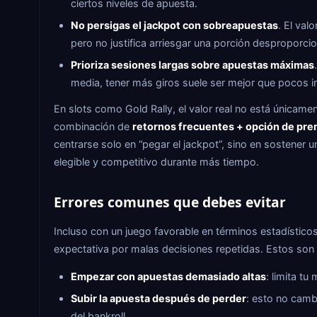
ciertos niveles de apuesta.
No persigas el jackpot con sobreapuestas
. El val
pero no justifica arriesgar una porción desproporci
Prioriza sesiones largas sobre apuestas máximas
media, tener más giros suele ser mejor que pocos i
En slots como Gold Rally, el valor real no está únicamen
combinación de
retornos frecuentes + opción de pr
centrarse solo en “pegar el jackpot”, sino en sostener 
elegible y competitivo durante más tiempo.
Errores comunes que debes evitar
Incluso con un juego favorable en términos estadístic
expectativa por malas decisiones repetidas. Estos son 
Empezar con apuestas demasiado altas
: limita t
Subir la apuesta después de perder
: esto no camb
del bankroll.