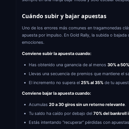
Cuándo subir y bajar apuestas
Uno de los errores más comunes en tragamonedas clási
apuesta por impulso. En Gold Rally, la subida o bajad
emociones.
Conviene subir la apuesta cuando:
Has obtenido una ganancia de al menos
30% a 50
Llevas una secuencia de premios que mantiene el s
El incremento no supera el
25% al 35%
de tu apuest
Conviene bajar la apuesta cuando:
Acumulas
20 a 30 giros sin un retorno relevante
.
Tu saldo ha caído por debajo del
70% del bankroll i
Estás intentando “recuperar” pérdidas con apuesta