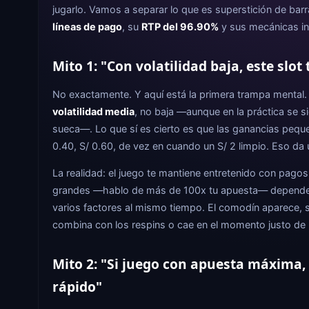
jugarlo. Vamos a separar lo que es superstición de bar
líneas de pago
, su
RTP del 96.90%
y sus mecánicas in
Mito 1: "Con volatilidad baja, este slot
No exactamente. Y aquí está la primera trampa mental. 
volatilidad media
, no baja —aunque en la práctica se s
sueca—. Lo que sí es cierto es que las ganancias pequ
0.40, S/ 0.60, de vez en cuando un S/ 2 limpio. Eso da 
La realidad: el juego te mantiene entretenido con pag
grandes —hablo de más de 100x tu apuesta— dependen
varios factores al mismo tiempo. El comodín aparece, 
combina con los respins o cae en el momento justo de l
Mito 2: "Si juego con apuesta máxima, 
rápido"