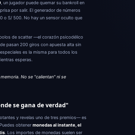
0
, un jugador puede quemar su bankroll en
prisa por salir. El generador de números
20 o S/ 500. No hay un sensor oculto que
bolos de scatter —el corazón psicodélico
de pasan 200 giros con apuesta alta sin
s especiales es la misma para todos los
ientras esperas.
n memoria. No se "calientan" ni se
donde se gana de verdad"
lotantes y revelas uno de tres premios— es
. Puedes obtener
monedas al instante, el
tis
. Los importes de monedas suelen ser