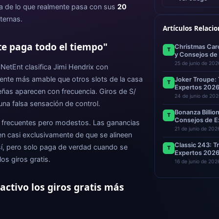
ra de lo que realmente pasa con sus
20
ternas.
Artículos Relaci
 te paga todo el tiempo"
Christmas Car
T
y Consejos de
25 de junio de 202
NetEnt clasifica Jimi Hendrix con
iente más amable que otros slots de la casa
Joker Troupe:
T
Expertos 202
eñas aparecen con frecuencia. Giros de S/
24 de junio de 202
una falsa sensación de control.
Bonanza Billio
T
Consejos de E
os frecuentes pero modestos. Las ganancias
21 de junio de 202
 casi exclusivamente de que se alineen
Classic 243: T
sí, pero solo paga de verdad cuando se
T
Expertos 202
os giros gratis.
16 de junio de 202
activo los giros gratis más