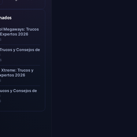
onados
ol Megaways: Trucos
 Expertos 2026
6
 Trucos y Consejos de
6
6
n Xtreme: Trucos y
xpertos 2026
6
rucos y Consejos de
6
6