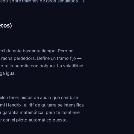
ulado sobre millones de giros simulados. Tu
etos)
kroll durante bastante tiempo. Pero no
 racha perdedora. Define un tramo fijo —
o te lo permite con holgura. La volatilidad
ga igual.
elen tener pistas de audio que cambian
 Hendrix, el riff de guitarra se intensifica
a garantía matemática, pero te mantiene
ar con el piloto automático puesto.