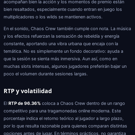
acompañan bien la acción y los momentos de premio están
bien resaltados, especialmente cuando entran en juego los
multiplicadores o los wilds se mantienen activos.
En el sonido, Chaos Crew también cumple con nota. La música
y los efectos refuerzan la sensación de rebeldía y energía
constante, aportando una vibra urbana que encaja con la
temática. No es simplemente un fondo decorativo: ayuda a
que la sesión se sienta más inmersiva. Aun así, como en
muchas slots intensas, algunos jugadores preferirán bajar un
poco el volumen durante sesiones largas.
RTP y volatilidad
El
RTP de 96.36%
coloca a Chaos Crew dentro de un rango
competitivo para una tragamonedas online moderna. Este
porcentaje indica el retorno teórico al jugador a largo plazo,
por lo que resulta razonable para quienes comparan distintas
opciones antes de jugar. En términos prácticos, no garantiza