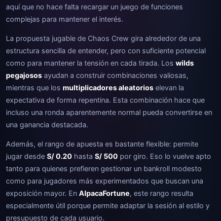
aquí que no hace falta recargar un juego de funciones
complejas para mantener el interés.
La propuesta jugable de Chaos Crew gira alrededor de una
estructura sencilla de entender, pero con suficiente potencial
como para mantener la tensión en cada tirada. Los
wilds
pegajosos
ayudan a construir combinaciones valiosas,
mientras que los
multiplicadores aleatorios
elevan la
expectativa de forma repentina. Esta combinación hace que
incluso una ronda aparentemente normal pueda convertirse en
una ganancia destacada.
Además, el rango de apuesta es bastante flexible: permite
jugar desde
S/ 0.20
hasta
S/ 500
por giro. Eso lo vuelve apto
tanto para quienes prefieren gestionar un bankroll modesto
como para jugadores más experimentados que buscan una
exposición mayor. En
AlpacaFortune
, este rango resulta
especialmente útil porque permite adaptar la sesión al estilo y
presupuesto de cada usuario.