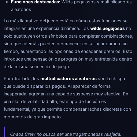
Funciones destacadas:
Wilds pegajosos y multiplicadores
aleatorios
Lo más llamativo del juego está en cómo estas funciones se
integran en una experiencia dinámica. Los
wilds pegajosos
no
solo sustituyen otros símbolos para completar combinaciones,
sino que además pueden permanecer en su lugar durante un
tiempo, aumentando las opciones de encadenar premios. Esto
introduce una sensación de progresión muy entretenida dentro
de la misma secuencia de juego.
Por otro lado, los
multiplicadores aleatorios
son la chispa
que puede disparar los pagos. Al aparecer de forma
inesperada, agregan una capa de suspense muy efectiva. En
una slot de volatilidad alta, este tipo de función es
fundamental, ya que permite compensar rachas discretas con
momentos de gran impacto.
Chaos Crew no busca ser una tragamonedas relajada: