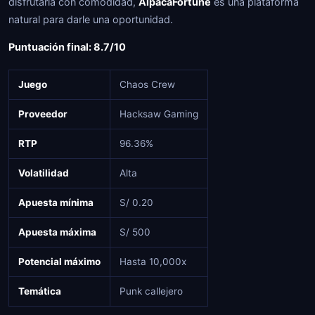
disfrutarla con comodidad,
AlpacaFortune
es una plataforma
natural para darle una oportunidad.
Puntuación final: 8.7/10
Juego
Chaos Crew
Proveedor
Hacksaw Gaming
RTP
96.36%
Volatilidad
Alta
Apuesta mínima
S/ 0.20
Apuesta máxima
S/ 500
Potencial máximo
Hasta 10,000x
Temática
Punk callejero