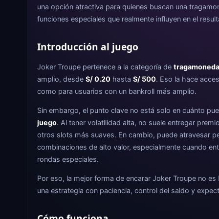
una opción atractiva para quienes buscan una tragamon
funciones especiales que realmente influyen en el result
Introducción al juego
Joker Troupe pertenece a la categoría de
tragamoned
amplio, desde
S/ 0.20
hasta
S/ 500
. Eso la hace acce
como para usuarios con un bankroll más amplio.
Sin embargo, el punto clave no está solo en cuánto pu
juego
. Al tener volatilidad alta, no suele entregar p
otros slots más suaves. En cambio, puede atravesar pe
combinaciones de alto valor, especialmente cuando entr
rondas especiales.
Por eso, la mejor forma de encarar Joker Troupe no es
una estrategia con paciencia, control del saldo y expect
Cómo funciona