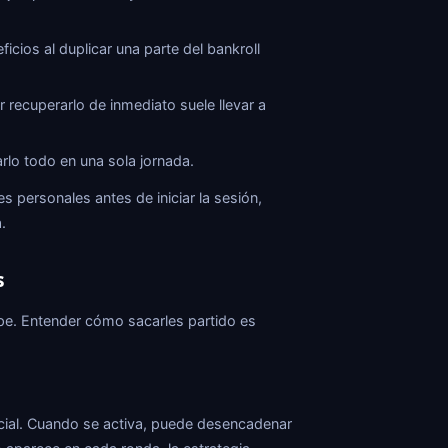
ficios al duplicar una parte del bankroll
tar recuperarlo de inmediato suele llevar a
rlo todo en una sola jornada.
ites personales antes de iniciar la sesión,
.
s
pe. Entender cómo sacarles partido es
cial. Cuando se activa, puede desencadenar