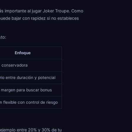
ás importante al jugar Joker Troupe. Como
puede bajar con rapidez si no estableces
sto:
Enfoque
n conservadora
brio entre duración y potencial
 margen para buscar bonus
n flexible con control de riesgo
ejemplo entre 20% y 30% de tu