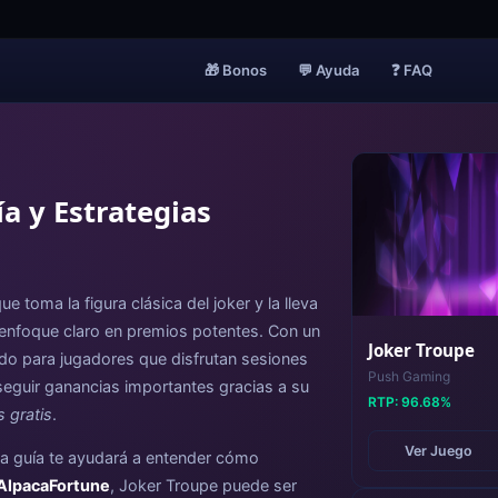
🎁 Bonos
💬 Ayuda
❓ FAQ
a y Estrategias
ue toma la figura clásica del joker y la lleva
enfoque claro en premios potentes. Con un
Joker Troupe
ado para jugadores que disfrutan sesiones
Push Gaming
seguir ganancias importantes gracias a su
RTP:
96.68
%
s gratis
.
Ver Juego
ta guía te ayudará a entender cómo
AlpacaFortune
, Joker Troupe puede ser