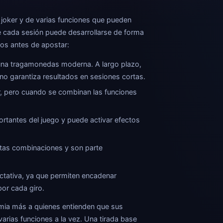
 joker y de varias funciones que pueden
e cada sesión puede desarrollarse de forma
ros antes de apostar:
a una tragamonedas moderna. A largo plazo,
 no garantiza resultados en sesiones cortas.
ar, pero cuando se combinan las funciones
rtantes del juego y puede activar efectos
ertas combinaciones y son parte
ctativa, ya que permiten encadenar
por cada giro.
emia más a quienes entienden que sus
arias funciones a la vez. Una tirada base