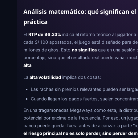
Análisis matemático: qué significan el 
práctica
El
RTP de 96.33%
indica el retorno teórico al jugador 
cada S/ 100 apostados, el juego está diseñado para de
millones de giros. Esto
no significa
que en una sesión 
porcentaje, sino que el resultado real puede variar mu
alta
.
La
alta volatilidad
implica dos cosas:
Las rachas sin premios relevantes pueden ser larga
Cuando llegan los pagos fuertes, suelen concentrar
En una tragamonedas Megaways como esta, la distribuc
potencial por encima de la frecuencia. Por eso, un jug
banca puede quedar fuera antes de alcanzar la parte “r
el riesgo principal no es solo perder, sino perder de