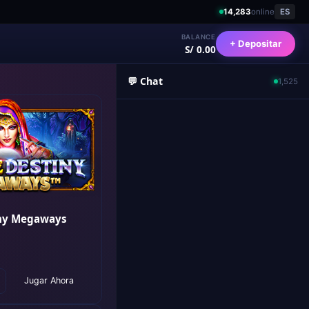
14,283
online
ES
BALANCE
+ Depositar
S/ 0.00
💬 Chat
1,525
ny Megaways
Jugar Ahora