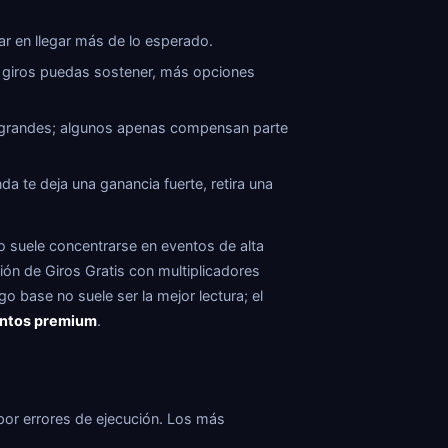
r en llegar más de lo esperado.
giros puedas sostener, más opciones
grandes; algunos apenas compensan parte
da te deja una ganancia fuerte, retira una
go suele concentrarse en eventos de alta
ón de Giros Gratis con multiplicadores
o base no suele ser la mejor lectura; el
ventos premium
.
por errores de ejecución. Los más