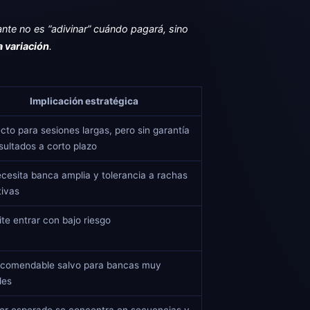
tante no es “adivinar” cuándo pagará, sino
a variación
.
Implicación estratégica
cto para sesiones largas, pero sin garantía
sultados a corto plazo
cesita banca amplia y tolerancia a rachas
ivas
te entrar con bajo riesgo
ecomendable salvo para bancas muy
des