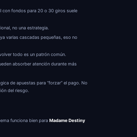
il con fondos para 20 o 30 giros suele
onal, no una estrategia.
a varias cascadas pequeñas, eso no
volver todo es un patrón común.
eden absorber atención durante más
ágica de apuestas para “forzar” el pago. No
ión del riesgo.
quema funciona bien para
Madame Destiny