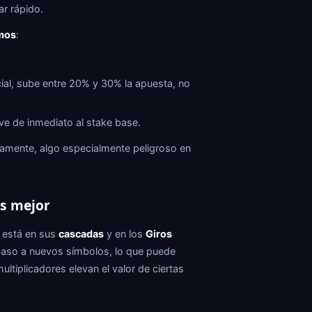
ar rápido.
amos
:
ial, sube entre 20% y 30% la apuesta, no
elve de inmediato al stake base.
vamente, algo especialmente peligroso en
s mejor
está en sus
cascadas
y en los
Giros
aso a nuevos símbolos, lo que puede
tiplicadores elevan el valor de ciertas