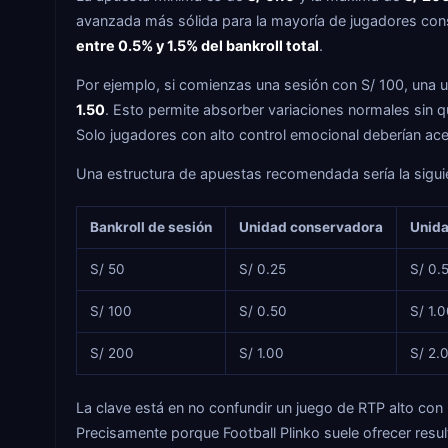
avanzada más sólida para la mayoría de jugadores cons
entre 0.5% y 1.5% del bankroll total
.
Por ejemplo, si comienzas una sesión con S/ 100, una u
1.50
. Esto permite absorber variaciones normales sin 
Solo jugadores con alto control emocional deberían ace
Una estructura de apuestas recomendada sería la sigui
Bankroll de sesión
Unidad conservadora
Unid
S/ 50
S/ 0.25
S/ 0.
S/ 100
S/ 0.50
S/ 1.
S/ 200
S/ 1.00
S/ 2.
La clave está en no confundir un juego de RTP alto con
Precisamente porque Football Plinko suele ofrecer res