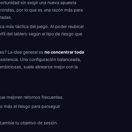
ortunidad sin exigir una nueva apuesta
 rondas, por lo que es una razón más para
radas.
ica más táctica del juego. Al poder reubicar
rfil del tablero según el tipo de riesgo que
es? La idea general es
no concentrar toda
nsistencia. Una configuración balanceada,
biciosas, suele alinearse mejor con la
 que mejoren retornos frecuentes.
o más el riesgo para perseguir
cambie tu objetivo de sesión.