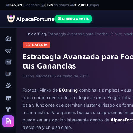
👥
💰
🎮
245,320
jugadores
|
$
12
M
en bonos
|
912,480
juegos
AlpacaFortune
🎰 DINERO GRATIS
Inicio
/
Blog
/
Estrategia Avanzada para Football Plinko: Max
ESTRATEGIA
Estrategia Avanzada para Foo
tus Ganancias
7
7
7
Carlos Mendoza
15 de mayo de 2026
Football Plinko de
BGaming
combina la simpleza visual 
poco común dentro de la categoría
crash
. Su gran atra
baja y funciones que permiten ajustar el riesgo de for
mismo estilo. Para quienes buscan una aproximación prác
puede ser una opción interesante dentro de
AlpacaFor
disciplina y un plan claro.