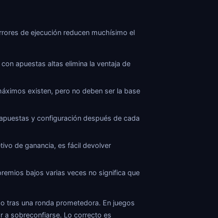
errores de ejecución reducen muchísimo el
on apuestas altas elimina la ventaja de
áximos existen, pero no deben ser la base
 apuestas y configuración después de cada
tivo de ganancia, es fácil devolver
remios bajos varias veces no significa que
o tras una ronda prometedora. En juegos
r a sobreconfiarse. Lo correcto es