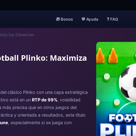
🎁 Bonos
💬 Ayuda
❓ FAQ
imiza tus Ganancias
tball Plinko: Maximiza
del clásico Plinko con una capa estratégica
ctivo está en un
RTP de 99%
, volatilidad
ma más precisa que en otros juegos del
tica y orientada a resultados, este título
tune
, especialmente si se juega con