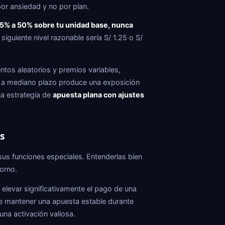
or ansiedad y no por plan.
5% a 50% sobre tu unidad base, nunca
 siguiente nivel razonable sería S/ 1.25 o S/
ntos aleatorios y premios variables,
o a mediano plazo produce una exposición
na estrategia de
apuesta plana con ajustes
s
sus funciones especiales. Entenderlas bien
torno.
elevar significativamente el pago de una
e mantener una apuesta estable durante
una activación valiosa.