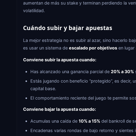
aumentan de más su stake y terminan perdiendo la venta
volatilidad.
Cuándo subir y bajar apuestas
La mejor estrategia no es subir al azar, sino hacerlo ba
es usar un sistema de
escalado por objetivos
en lugar
Conviene subir la apuesta cuando:
Has alcanzado una ganancia parcial de
20% a 30%
s
Estás jugando con beneficio “protegido”, es decir, 
capital base.
El comportamiento reciente del juego te permite sost
Conviene bajar la apuesta cuando:
Acumulas una caída de
10% a 15%
del bankroll de s
Encadenas varias rondas de bajo retorno y sientes 