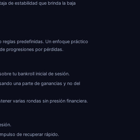
ja de estabilidad que brinda la baja
jo reglas predefinidas. Un enfoque práctico
 de progresiones por pérdidas.
obre tu bankroll inicial de sesión.
usando una parte de ganancias y no del
ener varias rondas sin presión financiera.
esión.
impulso de recuperar rápido.