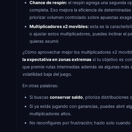
Chance de respin:
el respin agrega una segunda op
completa. Eso mejora la eficiencia de determinadas
priorizar volumen controlado sobre apuestas exage
Multiplicadores x2 movibles:
esta es la característ
o ajustar estos multiplicadores, puedes inclinar el pe
quieras asumir.
¿Cómo aprovechar mejor los multiplicadores x2 movibl
la expectativa en zonas extremas
si tu objetivo es co
que premie rutas intermedias además de algunas más am
volatilidad baja del juego.
En otras palabras:
Si buscas
conservar saldo
, prioriza distribuciones
Si ya estás jugando con ganancias, puedes abrir alg
multiplicadores altos.
No reconfigures por frustración; hazlo solo cuando 