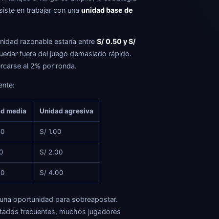
iste en trabajar con una
unidad base de
nidad razonable estaría entre
S/ 0.50 y S/
quedar fuera del juego demasiado rápido.
rcarse al 2% por ronda.
ente:
ad media
Unidad agresiva
50
S/ 1.00
00
S/ 2.00
00
S/ 4.00
 una oportunidad para sobreapostar.
ultados frecuentes, muchos jugadores