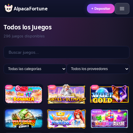
AlpacaFortune
+ Depositar
Todos los Juegos
296
juegos disponibles
HOT
HOT
HOT
Sweet Bonanza
Gates of Olympus
Wolf Gold
Pragmatic Play
Pragmatic Play
Pragmatic Play
NUEVO
Big Bass Bonanza
Starlight Princess
Sugar Rush
Pragmatic Play
Pragmatic Play
Pragmatic Play