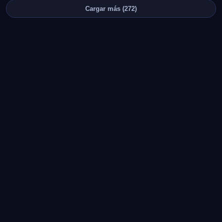
Cargar más (
272
)