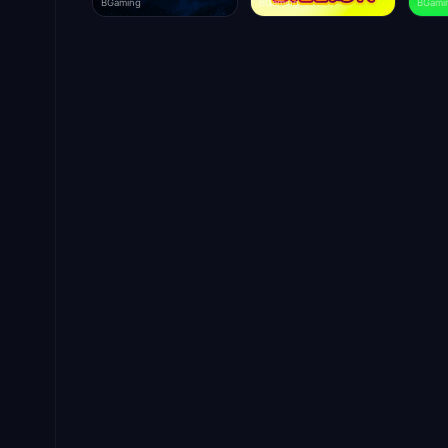
BGaming
BGaming
BGami