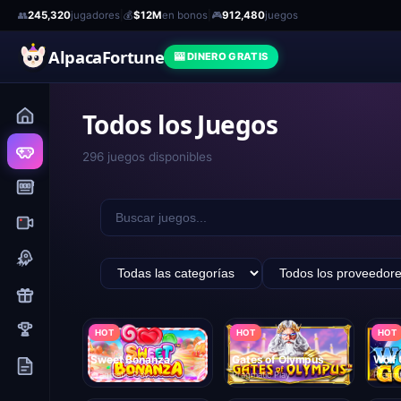
👥
💰
🎮
245,320
jugadores
|
$
12
M
en bonos
|
912,480
juegos
AlpacaFortune
🎰 DINERO GRATIS
Todos los Juegos
296
juegos disponibles
7
7
7
HOT
HOT
HOT
Sweet Bonanza
Gates of Olympus
Wolf 
Pragmatic Play
Pragmatic Play
Pragma