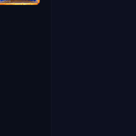
BGaming