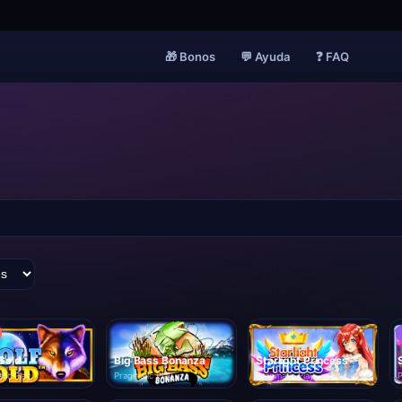
🎁 Bonos
💬 Ayuda
❓ FAQ
Gold
Big Bass Bonanza
Starlight Princess
tic Play
Pragmatic Play
Pragmatic Play
P