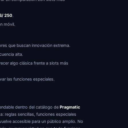
S/ 250
.
n móvil.
dores que buscan innovación extrema.
cuencia alta.
ecer algo clásica frente a slots más
ar las funciones especiales.
ndable dentro del catálogo de
Pragmatic
da: reglas sencillas, funciones especiales
a vuelve accesible para un público amplio. No