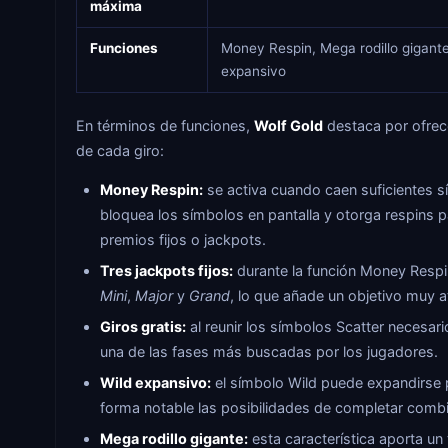
máxima
Funciones
Money Respin, Mega rodillo gigante, 
expansivo
En términos de funciones,
Wolf Gold
destaca por ofrece
de cada giro:
Money Respin:
se activa cuando caen suficientes s
bloquea los símbolos en pantalla y otorga respins pa
premios fijos o jackpots.
Tres jackpots fijos:
durante la función Money Respi
Mini
,
Major
y
Grand
, lo que añade un objetivo muy at
Giros gratis:
al reunir los símbolos Scatter necesario
una de las fases más buscadas por los jugadores.
Wild expansivo:
el símbolo Wild puede expandirse p
forma notable las posibilidades de completar comb
Mega rodillo gigante:
esta característica aporta un 