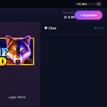
14,283
online
ES
BALANCE
+ Depositar
S/ 0.00
💬 Chat
1,525
Jugar Ahora