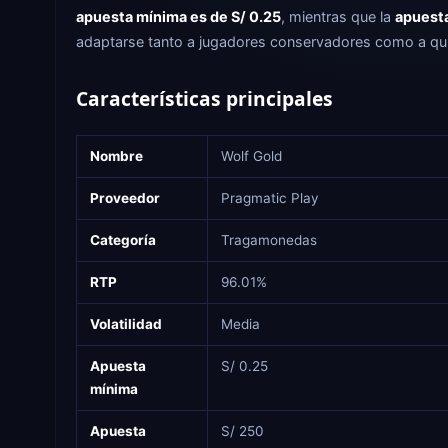
apuesta mínima es de S/ 0.25
, mientras que la
apuesta
adaptarse tanto a jugadores conservadores como a qui
Características principales
Nombre
Wolf Gold
Proveedor
Pragmatic Play
Categoría
Tragamonedas
RTP
96.01%
Volatilidad
Media
Apuesta
S/ 0.25
mínima
Apuesta
S/ 250