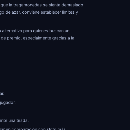
in que la tragamonedas se sienta demasiado
go de azar, conviene establecer límites y
alternativa para quienes buscan un
l de premio, especialmente gracias a la
ar.
 jugador.
te una tirada.
tivar en comparación con slots más