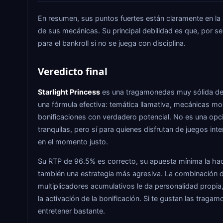
En resumen, sus puntos fuertes están claramente en la a
de sus mecánicas. Su principal debilidad es que, por ser
para el bankroll si no se juega con disciplina.
Veredicto final
Starlight Princess
es una tragamonedas muy sólida den
una fórmula efectiva: temática llamativa, mecánicas m
bonificaciones con verdadero potencial. No es una op
tranquilas, pero sí para quienes disfrutan de juegos in
en el momento justo.
Su RTP de 96.5% es correcto, su apuesta mínima la ha
también una estrategia más agresiva. La combinación d
multiplicadores acumulativos le da personalidad prop
la activación de la bonificación. Si te gustan las tragam
entretener bastante.