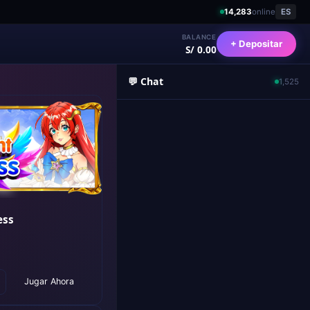
14,283
online
ES
BALANCE
+ Depositar
S/ 0.00
💬 Chat
1,525
ess
Jugar Ahora