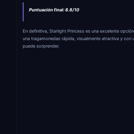
Puntuación final: 8.8/10
En definitiva, Starlight Princess es una excelente opci
una tragamonedas rápida, visualmente atractiva y con 
puede sorprender.