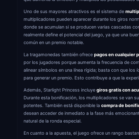
Uno de sus mayores atractivos es el sistema de
multi
multiplicadores pueden aparecer durante los giros norma
donde se acumulan si se producen varias cascadas con
realmente define el potencial del juego, ya que una b
común en un premio notable.
La tragamonedas también ofrece
pagos en cualquier 
por los jugadores porque aumenta la frecuencia de co
alinear símbolos en una línea rígida; basta con que los 
para generar un premio. Esto contribuye a que la experi
Además, Starlight Princess incluye
giros gratis con ac
Durante esta bonificación, los multiplicadores se van
potentes. También está disponible la
compra de bonifi
desean acceder de inmediato a la fase más emocionante
natural de la ronda especial.
En cuanto a la apuesta, el juego ofrece un rango basta