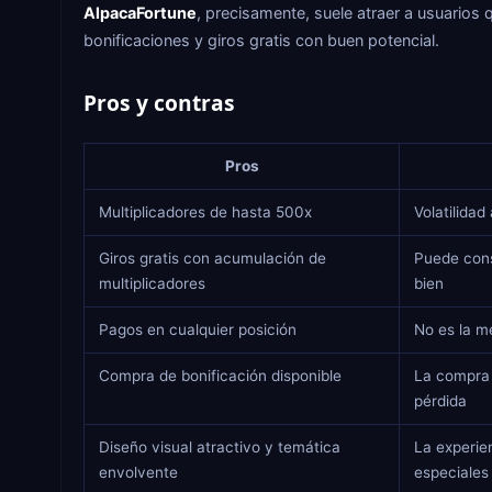
AlpacaFortune
, precisamente, suele atraer a usuarios 
bonificaciones y giros gratis con buen potencial.
Pros y contras
Pros
Multiplicadores de hasta 500x
Volatilidad
Giros gratis con acumulación de
Puede cons
multiplicadores
bien
Pagos en cualquier posición
No es la m
Compra de bonificación disponible
La compra 
pérdida
Diseño visual atractivo y temática
La experie
envolvente
especiales