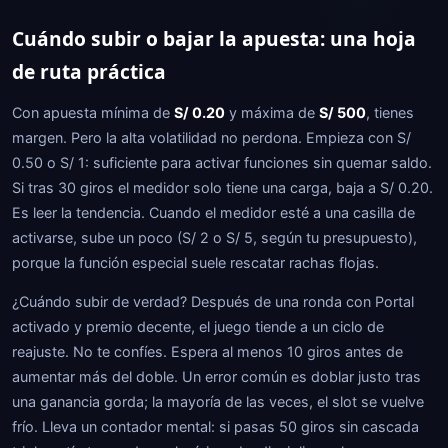
Cuándo subir o bajar la apuesta: una hoja
de ruta práctica
Con apuesta mínima de
S/ 0.20
y máxima de
S/ 500
, tienes
margen. Pero la alta volatilidad no perdona. Empieza con S/
0.50 o S/ 1: suficiente para activar funciones sin quemar saldo.
Si tras 30 giros el medidor solo tiene una carga, baja a S/ 0.20.
Es leer la tendencia. Cuando el medidor esté a una casilla de
activarse, sube un poco (S/ 2 o S/ 5, según tu presupuesto),
porque la función especial suele rescatar rachas flojas.
¿Cuándo subir de verdad? Después de una ronda con Portal
activado y premio decente, el juego tiende a un ciclo de
reajuste. No te confíes. Espera al menos 10 giros antes de
aumentar más del doble. Un error común es doblar justo tras
una ganancia gorda; la mayoría de las veces, el slot se vuelve
frío. Lleva un contador mental: si pasas 50 giros sin cascada