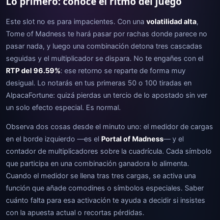
Lo primero: conoce el ritmo del juego
Este slot no es para impacientes. Con una
volatilidad alta
,
Tome of Madness te hará pasar por rachas donde parece no
pasar nada, y luego una combinación detona tres cascadas
seguidas y el multiplicador se dispara. No te engañes con el
RTP del 96.59%
: ese retorno se reparte de forma muy
desigual. Lo notarás en tus primeras 50 o 100 tiradas en
AlpacaFortune: quizá pierdas un tercio de lo apostado sin ver
un solo efecto especial. Es normal.
Observa dos cosas desde el minuto uno: el medidor de cargas
en el borde izquierdo —es el
Portal of Madness
— y el
contador de multiplicadores sobre la cuadrícula. Cada símbolo
que participa en una combinación ganadora lo alimenta.
Cuando el medidor se llena tras tres cargas, se activa una
función que añade comodines o símbolos especiales. Saber
cuánto falta para esa activación te ayuda a decidir si insistes
con la apuesta actual o recortas pérdidas.