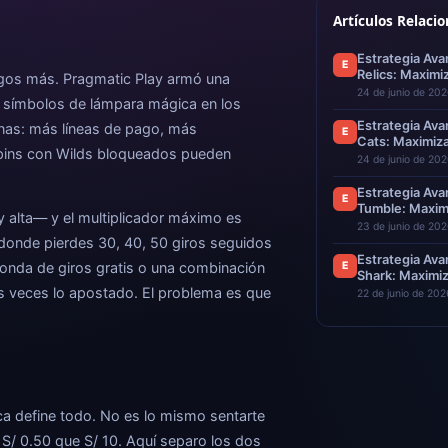
Artículos Relaci
Estrategia Ava
E
Relics: Maximi
egos más. Pragmatic Play armó una
24 de junio de 202
 símbolos de lámpara mágica en los
Estrategia Ava
rnas: más líneas de pago, más
E
Cats: Maximiz
spins con Wilds bloqueados pueden
24 de junio de 202
Estrategia Ava
E
Tumble: Maxim
y alta— y el multiplicador máximo es
23 de junio de 202
 donde pierdes 30, 40, 50 giros seguidos
Estrategia Ava
E
ronda de giros gratis o una combinación
Shark: Maximi
s veces lo apostado. El problema es que
22 de junio de 202
a define todo. No es lo mismo sentarte
S/ 0.50 que S/ 10. Aquí separo los dos