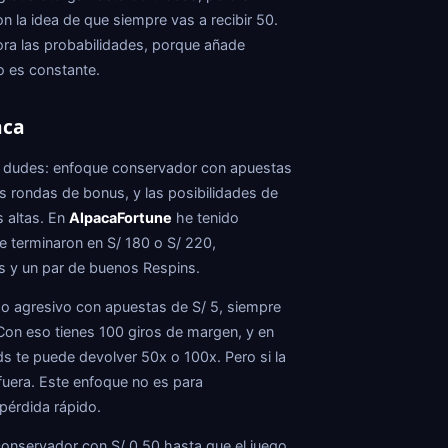
n la idea de que siempre vas a recibir 50.
jora las probabilidades, porque añade
o es constante.
nca
lo dudes: enfoque conservador con apuestas
ás rondas de bonus, y las posibilidades de
s altas. En
AlpacaFortune
he tenido
 terminaron en S/ 180 o S/ 220,
s y un par de buenos Respins.
do agresivo con apuestas de S/ 5, siempre
Con eso tienes 100 giros de margen, y en
s te puede devolver 50x o 100x. Pero si la
uera. Este enfoque no es para
 pérdida rápido.
conservador con S/ 0.50 hasta que el juego