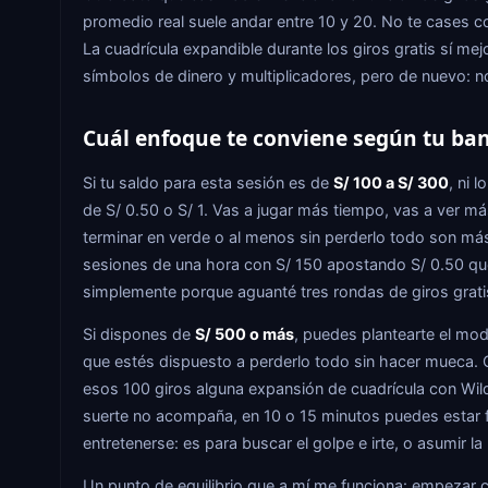
promedio real suele andar entre 10 y 20. No te cases co
La cuadrícula expandible durante los giros gratis sí me
símbolos de dinero y multiplicadores, pero de nuevo: n
Cuál enfoque te conviene según tu ba
Si tu saldo para esta sesión es de
S/ 100 a S/ 300
, ni 
de S/ 0.50 o S/ 1. Vas a jugar más tiempo, vas a ver m
terminar en verde o al menos sin perderlo todo son má
sesiones de una hora con S/ 150 apostando S/ 0.50 que
simplemente porque aguanté tres rondas de giros grati
Si dispones de
S/ 500 o más
, puedes plantearte el mo
que estés dispuesto a perderlo todo sin hacer mueca. 
esos 100 giros alguna expansión de cuadrícula con Wild
suerte no acompaña, en 10 o 15 minutos puedes estar f
entretenerse: es para buscar el golpe e irte, o asumir la
Un punto de equilibrio que a mí me funciona: empezar 