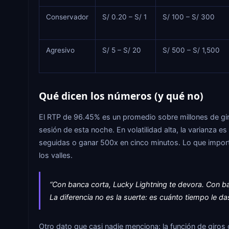
Conservador
S/ 0.20 – S/ 1
S/ 100 – S/ 300
Agresivo
S/ 5 – S/ 20
S/ 500 – S/ 1,500
Qué dicen los números (y qué no)
El RTP de 96.45% es un promedio sobre millones de gi
sesión de esta noche. En volatilidad alta, la varianza
seguidas o ganar 500x en cinco minutos. Lo que import
los valles.
“Con banca corta, Lucky Lightning te devora. Con ba
La diferencia no es la suerte: es cuánto tiempo le das
Otro dato que casi nadie menciona: la función de giros g