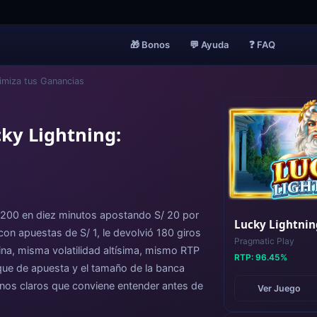
🎁 Bonos
💬 Ayuda
❓ FAQ
imiza tus Ganancias
ky Lightning:
/ 200 en diez minutos apostando S/ 20 por
Lucky Lightnin
on apuestas de S/ 1, le devolvió 180 giros
Pragmatic Play
na, misma volatilidad altísima, mismo RTP
RTP:
96.45
%
que de apuesta y el tamaño de la banca
minos claros que conviene entender antes de
Ver Juego