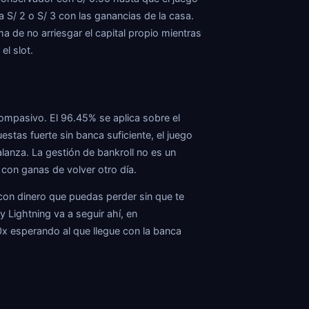
 S/ 2 o S/ 3 con las ganancias de la casa.
ma de no arriesgar el capital propio mientras
el slot.
ompasivo. El 96.45% se aplica sobre el
estas fuerte sin banca suficiente, el juego
balanza. La gestión de bankroll no es un
o con ganas de volver otro día.
 con dinero que puedas perder sin que te
 Lightning va a seguir ahí, en
x esperando al que llegue con la banca