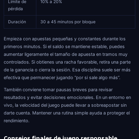
Límite de
10% a 20%
pérdida
Duración
30 a 45 minutos por bloque
Empieza con apuestas pequeñas y constantes durante los
primeros minutos. Si el saldo se mantiene estable, puedes
aumentar ligeramente el tamaño de apuesta en tramos muy
controlados. Si obtienes una racha favorable, retira una parte
de la ganancia o cierra la sesión. Esa disciplina suele ser más
efectiva que permanecer jugando “por si sale algo más”.
También conviene tomar pausas breves para revisar
resultados y evitar decisiones emocionales. En un entorno en
vivo, la velocidad del juego puede llevar a sobreapostar sin
darte cuenta. Mantener una rutina simple ayuda a proteger el
rendimiento.
Consejos finales de juego responsable