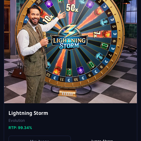
Lightning Storm
Evolution
RTP:
99.34
%