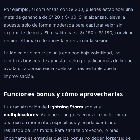
Por ejemplo, si comienzas con S/ 200, puedes establecer una
meta de ganancia de S/ 20 a S/ 30. Si la alcanzas, eleva la
apuesta solo de forma moderada para capturar valor sin
exponerte de más. Si tu saldo cae a S/ 160 o S/ 180, conviene
reducir el tamaño de apuesta y reevaluar la sesión.
La lógica es simple: en un juego con baja volatilidad, los
cambios bruscos de apuesta suelen perjudicar más de lo que
ayudan. La consistencia suele ser más rentable que la
improvisación.
Funciones bonus y cómo aprovecharlas
La gran atracción de
Lightning Storm
son sus
multiplicadores
. Aunque el juego es en vivo, el valor extra
aparece en momentos específicos y puede cambiar el
resultado de una ronda. Para sacarle provecho, lo más
importante es entender que los bonus no deben forzarse: se