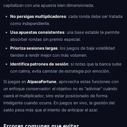
capitalizan con una apuesta bien dimensionada.
No persigas multiplicadores
: cada ronda debe ser tratada
como independiente.
Usa apuestas consistentes
: una base estable te permite
absorber rondas sin premio especial.
Prioriza sesiones largas
: los juegos de baja volatilidad
tienden a rendir mejor con más volumen.
Identifica patrones de sesión
: si notas que la banca sube
con calma, evita cambiar de estrategia por emoción.
Si juegas en
AlpacaFortune
, aprovecha estas funciones con
un enfoque conservador: el objetivo no es “adivinar” cuándo
caerá el multiplicador, sino estar posicionado de forma
inteligente cuando ocurra. En juegos en vivo, la gestión del
saldo pesa más que el intento de anticipar el azar.
Errores comunes que evitar