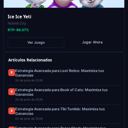
Ice Ice Yeti
Nolimit City
RTP:
96.07
%
Jugar Ahora
Ver Juego
Artículos Relacionados
Estrategia Avanzada para Lost Relics: Maximiza tus
E
Ganancias
24 de junio de 2026
Estrategia Avanzada para Book of Cats: Maximiza tus
E
Ganancias
24 de junio de 2026
Estrategia Avanzada para Tiki Tumble: Maximiza tus
E
Ganancias
23 de junio de 2026