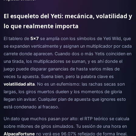
El esqueleto del Yeti: mecánica, volatilidad y
lo que realmente importa
El tablero de
5x7
se amplía con los símbolos de Yeti Wild, que
se expanden verticalmente y asignan un multiplicador por cada
carrete donde aparecen. Cuando dos o más Yetis coinciden en
una tirada, los multiplicadores se suman, y es ahí donde el
juego puede disparar ganancias de hasta varios miles de
veces tu apuesta. Suena bien, pero la palabra clave es
volatilidad alta
. No es un eufemismo: las rachas secas son
largas, los giros muertos duelen y los momentos de gloria
llegan sin avisar. Cualquier plan de apuesta que ignores esto
está condenado al fracaso.
Un dato que muchos pasan por alto: el RTP teórico se calcula
sobre millones de giros simulados. Tu sesión de una hora en
AlpacaFortune
no verá ese 96.07% reflejado de forma lineal.