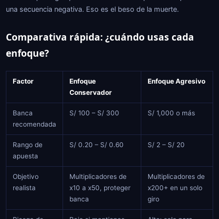
una secuencia negativa. Eso es el beso de la muerte.
Comparativa rápida: ¿cuándo usas cada
enfoque?
Factor
Enfoque
Enfoque Agresivo
Conservador
Banca
S/ 100 – S/ 300
S/ 1,000 o más
recomendada
Rango de
S/ 0.20 – S/ 0.60
S/ 2 – S/ 20
apuesta
Objetivo
Multiplicadores de
Multiplicadores de
realista
x10 a x50, proteger
x200+ en un solo
banca
giro