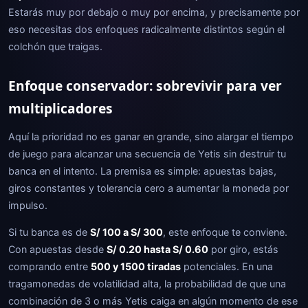
Estarás muy por debajo o muy por encima, y precisamente por
eso necesitas dos enfoques radicalmente distintos según el
colchón que traigas.
Enfoque conservador: sobrevivir para ver
multiplicadores
Aquí la prioridad no es ganar en grande, sino alargar el tiempo
de juego para alcanzar una secuencia de Yetis sin destruir tu
banca en el intento. La premisa es simple: apuestas bajas,
giros constantes y tolerancia cero a aumentar la moneda por
impulso.
Si tu banca es de
S/ 100 a S/ 300
, este enfoque te conviene.
Con apuestas desde
S/ 0.20 hasta S/ 0.60
por giro, estás
comprando entre
500 y 1500 tiradas
potenciales. En una
tragamonedas de volatilidad alta, la probabilidad de que una
combinación de 3 o más Yetis caiga en algún momento de ese