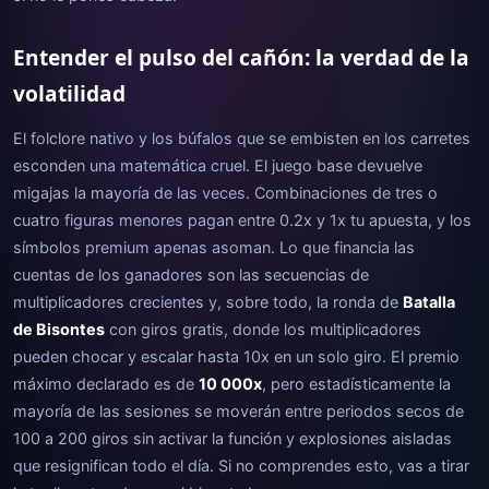
Entender el pulso del cañón: la verdad de la
volatilidad
El folclore nativo y los búfalos que se embisten en los carretes
esconden una matemática cruel. El juego base devuelve
migajas la mayoría de las veces. Combinaciones de tres o
cuatro figuras menores pagan entre 0.2x y 1x tu apuesta, y los
símbolos premium apenas asoman. Lo que financia las
cuentas de los ganadores son las secuencias de
multiplicadores crecientes y, sobre todo, la ronda de
Batalla
de Bisontes
con giros gratis, donde los multiplicadores
pueden chocar y escalar hasta 10x en un solo giro. El premio
máximo declarado es de
10 000x
, pero estadísticamente la
mayoría de las sesiones se moverán entre periodos secos de
100 a 200 giros sin activar la función y explosiones aisladas
que resignifican todo el día. Si no comprendes esto, vas a tirar